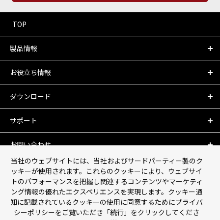
TOP
製品情報
お役立ち情報
ダウンロード
サポート
お問い合わせ
当社のウェブサイトには、当社およびサードパーティー製のク
会社情報
ッキーが使用されます。これらのクッキーにより、ウェブサイ
トのパフォーマンスを把握し関連するコンテンツやマーケティ
ング情報の優れたエクスペリエンスを実現します。クッキー通
個人情報保護について
知に記載されているクッキーの使用に同意するためにプライバ
シーポリシーをご覧いただき「続行」をクリックしてくださ
利用規約