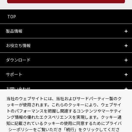
TOP
製品情報
お役立ち情報
ダウンロード
サポート
お問い合わせ
当社のウェブサイトには、当社およびサードパーティー製のク
会社情報
ッキーが使用されます。これらのクッキーにより、ウェブサイ
トのパフォーマンスを把握し関連するコンテンツやマーケティ
ング情報の優れたエクスペリエンスを実現します。クッキー通
個人情報保護について
知に記載されているクッキーの使用に同意するためにプライバ
シーポリシーをご覧いただき「続行」をクリックしてくださ