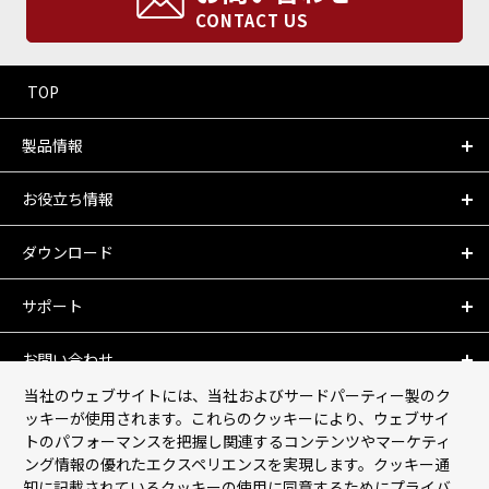
CONTACT US
TOP
製品情報
お役立ち情報
ダウンロード
サポート
お問い合わせ
当社のウェブサイトには、当社およびサードパーティー製のク
会社情報
ッキーが使用されます。これらのクッキーにより、ウェブサイ
トのパフォーマンスを把握し関連するコンテンツやマーケティ
ング情報の優れたエクスペリエンスを実現します。クッキー通
個人情報保護について
知に記載されているクッキーの使用に同意するためにプライバ