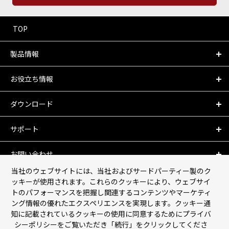
TOP
製品情報
お役立ち情報
ダウンロード
サポート
お問い合わせ
当社のウェブサイトには、当社およびサードパーティー製のク
会社情報
ッキーが使用されます。これらのクッキーにより、ウェブサイ
トのパフォーマンスを把握し関連するコンテンツやマーケティ
ング情報の優れたエクスペリエンスを実現します。クッキー通
個人情報保護について
知に記載されているクッキーの使用に同意するためにプライバ
シーポリシーをご覧いただき「続行」をクリックしてくださ