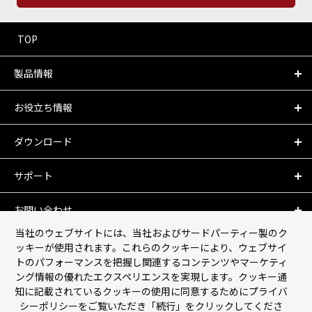
TOP
製品情報
お役立ち情報
ダウンロード
サポート
お問い合わせ
当社のウェブサイトには、当社およびサードパーティー製のク
会社情報
ッキーが使用されます。これらのクッキーにより、ウェブサイ
トのパフォーマンスを把握し関連するコンテンツやマーケティ
ング情報の優れたエクスペリエンスを実現します。クッキー通
個人情報保護について
知に記載されているクッキーの使用に同意するためにプライバ
シーポリシーをご覧いただき「続行」をクリックしてくださ