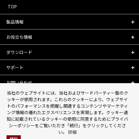
TOP
製品情報
お役立ち情報
ダウンロード
サポート
お問い合わせ
当社のウェブサイトには、当社およびサードパーティー製のク
会社情報
ッキーが使用されます。これらのクッキーにより、ウェブサイ
トのパフォーマンスを把握し関連するコンテンツやマーケティ
ング情報の優れたエクスペリエンスを実現します。クッキー通
個人情報保護について
知に記載されているクッキーの使用に同意するためにプライバ
シーポリシーをご覧いただき「続行」をクリックしてくださ
利用規約
い。
詳細