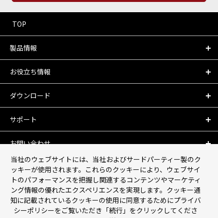
TOP
製品情報
お役立ち情報
ダウンロード
サポート
お問い合わせ
当社のウェブサイトには、当社およびサードパーティー製のク
会社情報
ッキーが使用されます。これらのクッキーにより、ウェブサイ
トのパフォーマンスを把握し関連するコンテンツやマーケティ
ング情報の優れたエクスペリエンスを実現します。クッキー通
個人情報保護について
知に記載されているクッキーの使用に同意するためにプライバ
シーポリシーをご覧いただき「続行」をクリックしてくださ
利用規約