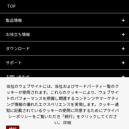
TOP
製品情報
お役立ち情報
ダウンロード
サポート
お問い合わせ
当社のウェブサイトには、当社およびサードパーティー製のク
会社情報
ッキーが使用されます。これらのクッキーにより、ウェブサイ
トのパフォーマンスを把握し関連するコンテンツやマーケティ
ング情報の優れたエクスペリエンスを実現します。クッキー通
個人情報保護について
知に記載されているクッキーの使用に同意するためにプライバ
シーポリシーをご覧いただき「続行」をクリックしてくださ
利用規約
い。
詳細