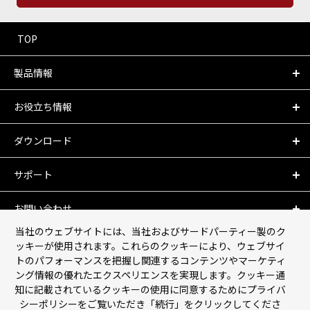
TOP
製品情報
お役立ち情報
ダウンロード
サポート
お問い合わせ
当社のウェブサイトには、当社およびサードパーティー製のク
会社情報
ッキーが使用されます。これらのクッキーにより、ウェブサイ
トのパフォーマンスを把握し関連するコンテンツやマーケティ
ング情報の優れたエクスペリエンスを実現します。クッキー通
個人情報保護について
知に記載されているクッキーの使用に同意するためにプライバ
シーポリシーをご覧いただき「続行」をクリックしてくださ