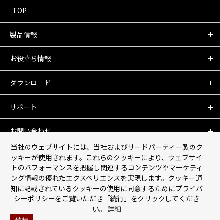
TOP
製品情報
お役立ち情報
ダウンロード
サポート
お問い合わせ
当社のウェブサイトには、当社およびサードパーティー製のク
会社情報
ッキーが使用されます。これらのクッキーにより、ウェブサイ
トのパフォーマンスを把握し関連するコンテンツやマーケティ
ング情報の優れたエクスペリエンスを実現します。クッキー通
個人情報保護について
知に記載されているクッキーの使用に同意するためにプライバ
シーポリシーをご覧いただき「続行」をクリックしてくださ
利用規約
い。
詳細