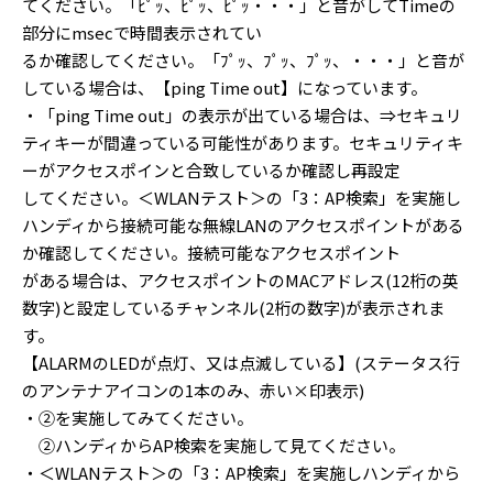
てください。「ﾋﾟｯ、ﾋﾟｯ、ﾋﾟｯ・・・」と音がしてTimeの
部分にmsecで時間表示されてい
るか確認してください。「ﾌﾟｯ、ﾌﾟｯ、ﾌﾟｯ、・・・」と音が
している場合は、【ping Time out】になっています。
・「ping Time out」の表示が出ている場合は、⇒セキュリ
ティキーが間違っている可能性があります。セキュリティキ
ーがアクセスポインと合致しているか確認し再設定
してください。＜WLANテスト＞の「3：AP検索」を実施し
ハンディから接続可能な無線LANのアクセスポイントがある
か確認してください。接続可能なアクセスポイント
がある場合は、アクセスポイントのMACアドレス(12桁の英
数字)と設定しているチャンネル(2桁の数字)が表示されま
す。
【ALARMのLEDが点灯、又は点滅している】(ステータス行
のアンテナアイコンの1本のみ、赤い×印表示)
・②を実施してみてください。
②ハンディからAP検索を実施して見てください。
・＜WLANテスト＞の「3：AP検索」を実施しハンディから