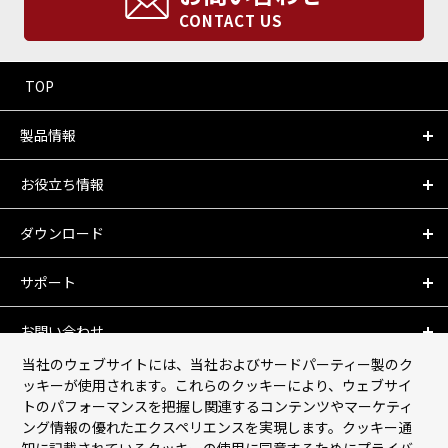
CONTACT US
TOP
製品情報
お役立ち情報
ダウンロード
サポート
お問い合わせ
当社のウェブサイトには、当社およびサードパーティー製のク
会社情報
ッキーが使用されます。これらのクッキーにより、ウェブサイ
トのパフォーマンスを把握し関連するコンテンツやマーケティ
ング情報の優れたエクスペリエンスを実現します。クッキー通
個人情報保護について
知に記載されているクッキーの使用に同意するためにプライバ