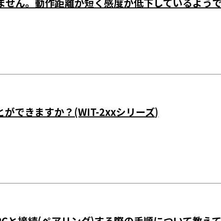
せん。動作距離が短く感度が低下しているようです。(
できますか？(WIT-2xxシリーズ)
で、PCと接続(ペアリング)する際の手順について教えてく